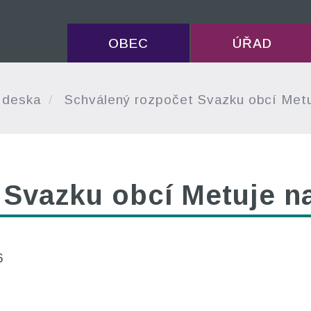
OBEC
ÚŘAD
 deska
Schválený rozpočet Svazku obcí Metu
 Svazku obcí Metuje n
6