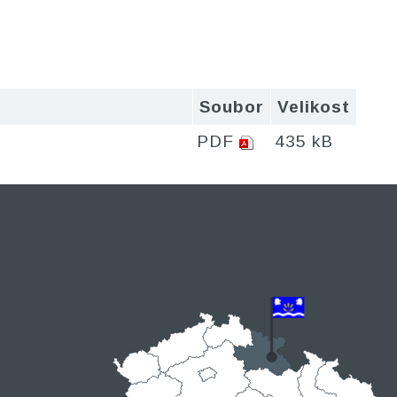
Soubor
Velikost
PDF
435 kB