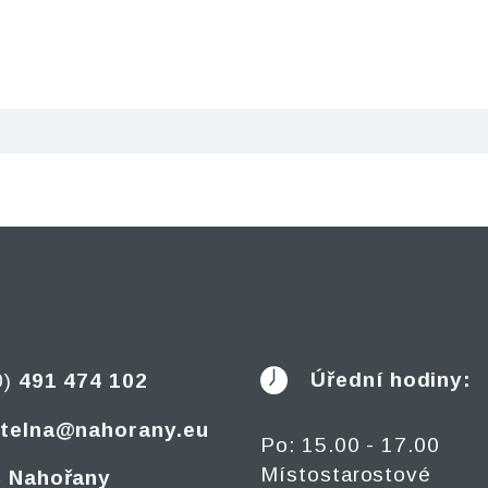
Úřední hodiny:
0)
491 474 102
telna@nahorany.eu
Po: 15.00 - 17.00
Místostarostové
 Nahořany