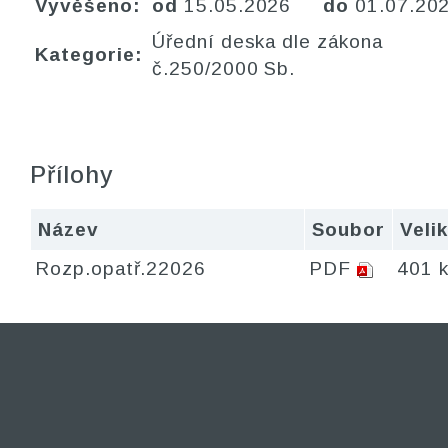
Vyvěšeno:
od
15.05.2026
do
01.07.20
Úřední deska dle zákona
Kategorie:
č.250/2000 Sb.
Přílohy
Název
Soubor
Veli
Rozp.opatř.22026
PDF
401 