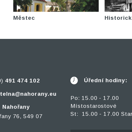
Městec
Historick
Úřední hodiny:
0)
491 474 102
telna@nahorany.eu
Po: 15.00 - 17.00
Místostarostové
 Nahořany
St: 15.00 - 17.00 Sta
řany 76, 549 07