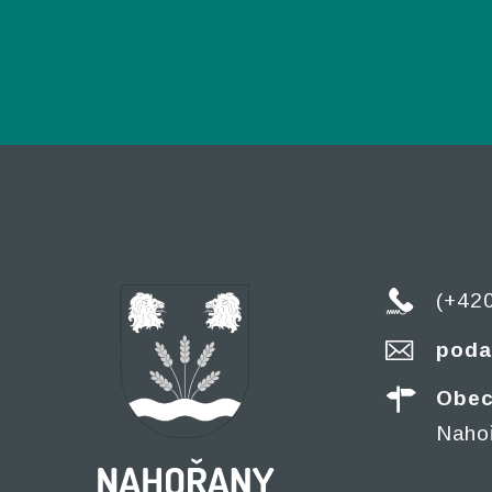
(+42
poda
Obec
Naho