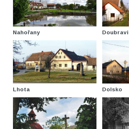
Nahořany
Doubravi
Lhota
Dolsko