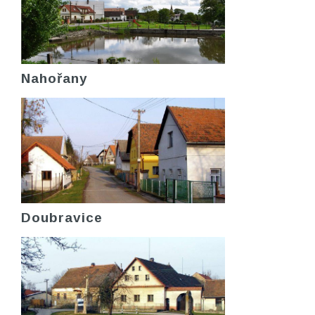
Nahořany
Doubravice