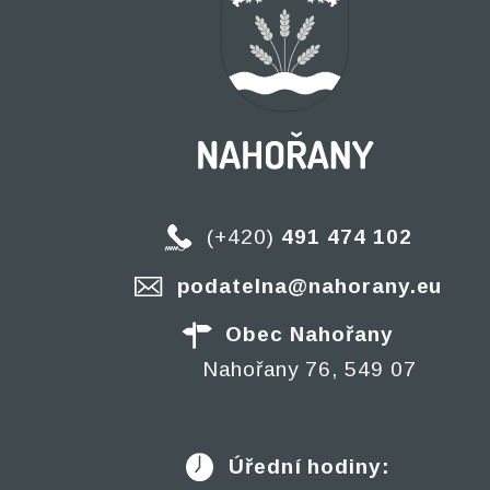
(+420)
491 474 102
podatelna@nahorany.eu
Obec Nahořany
Nahořany 76, 549 07
Úřední hodiny: