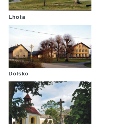
Lhota
Dolsko