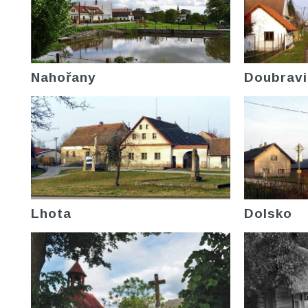
Nahořany
Doubravi
Lhota
Dolsko