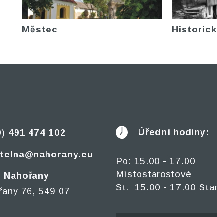
Městec
Historick
Úřední hodiny:
0)
491 474 102
telna@nahorany.eu
Po: 15.00 - 17.00
Místostarostové
 Nahořany
St: 15.00 - 17.00 Sta
řany 76, 549 07