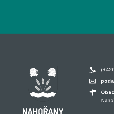
(+42
poda
Obec
Naho