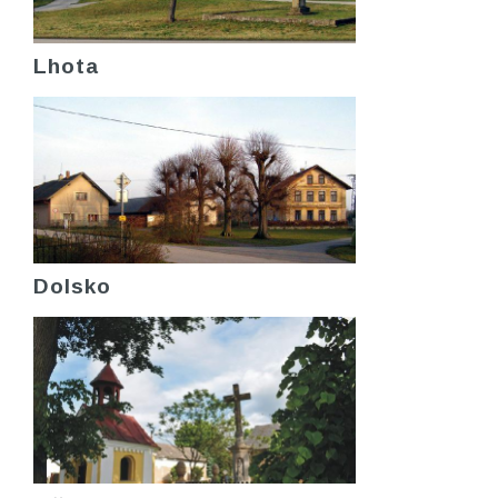
Lhota
Dolsko