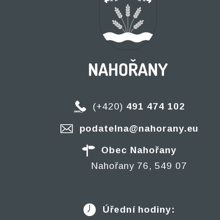
(+420)
491 474 102
podatelna@nahorany.eu
Obec Nahořany
Nahořany 76, 549 07
Úřední hodiny: