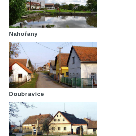
Nahořany
Doubravice