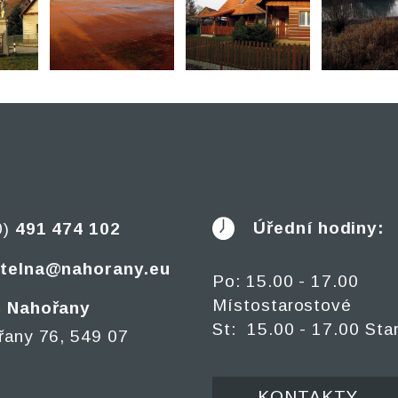
Úřední hodiny:
0)
491 474 102
telna@nahorany.eu
Po: 15.00 - 17.00
Místostarostové
 Nahořany
St: 15.00 - 17.00 Sta
řany 76, 549 07
KONTAKTY