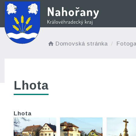
Domovská stránka
Fotoga
Lhota
Lhota