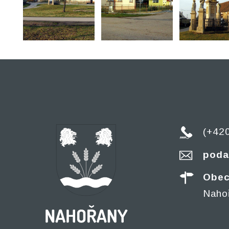
(+42
poda
Obec
Naho