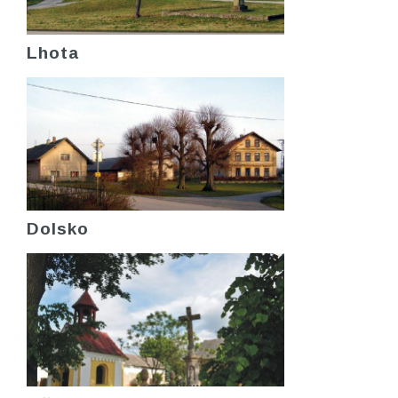
Lhota
Dolsko