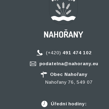
(+420)
491 474 102
podatelna@nahorany.eu
Obec Nahořany
Nahořany 76, 549 07
Úřední hodiny: