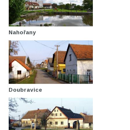
Nahořany
Doubravice