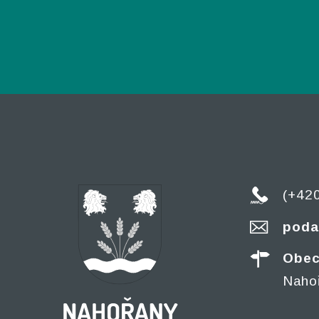
(+42
poda
Obec
Naho