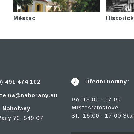
Městec
Historick
Úřední hodiny:
0)
491 474 102
telna@nahorany.eu
Po: 15.00 - 17.00
Místostarostové
 Nahořany
St: 15.00 - 17.00 Sta
řany 76, 549 07