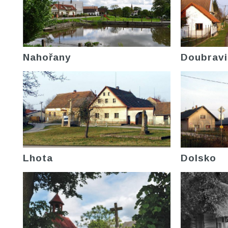
Nahořany
Doubravi
Lhota
Dolsko