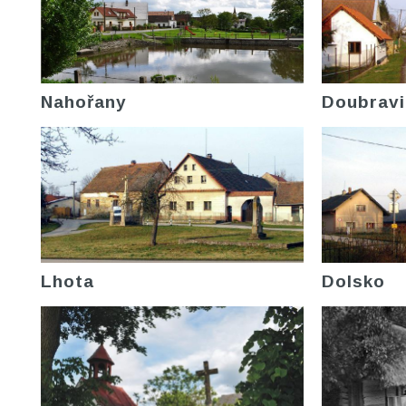
Nahořany
Doubravi
Lhota
Dolsko