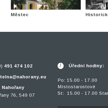
Městec
Historick
Úřední hodiny:
0)
491 474 102
telna@nahorany.eu
Po: 15.00 - 17.00
Místostarostové
 Nahořany
St: 15.00 - 17.00 Sta
řany 76, 549 07