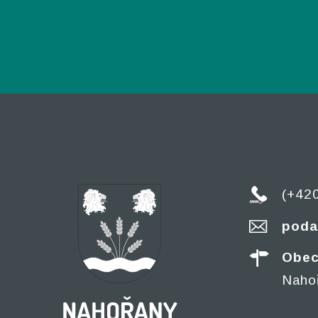
(+42
poda
Obec
Naho