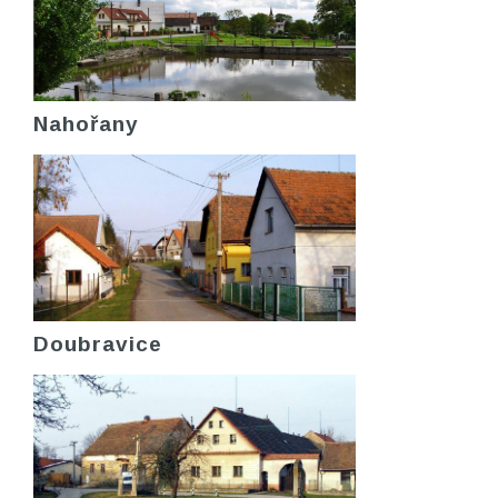
Nahořany
Doubravice