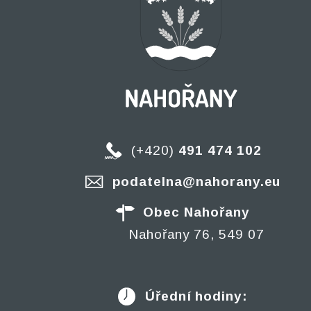
(+420)
491 474 102
podatelna@nahorany.eu
Obec Nahořany
Nahořany 76, 549 07
Úřední hodiny: