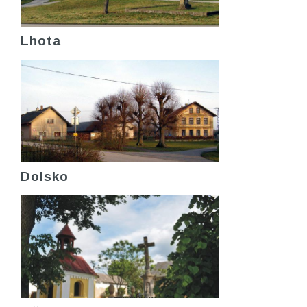
Lhota
Dolsko