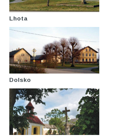
Lhota
Dolsko