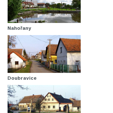
Nahořany
Doubravice