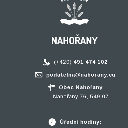
(+420)
491 474 102
podatelna@nahorany.eu
Obec Nahořany
Nahořany 76, 549 07
Úřední hodiny: