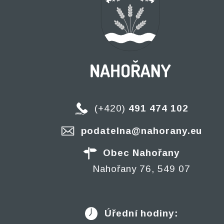
(+420)
491 474 102
podatelna@nahorany.eu
Obec Nahořany
Nahořany 76, 549 07
Úřední hodiny: