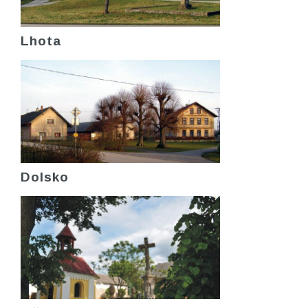
Lhota
Dolsko