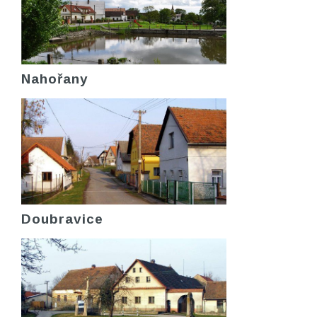
Nahořany
Doubravice