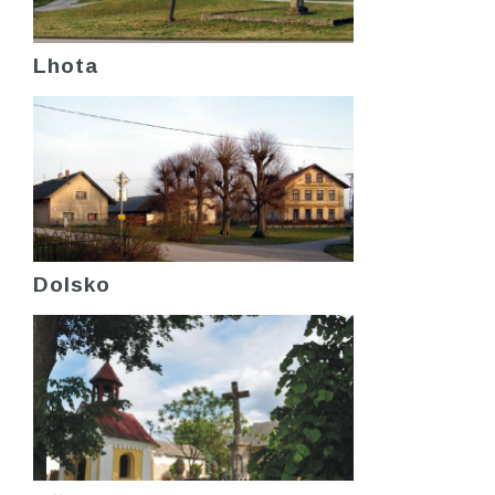
Lhota
Dolsko