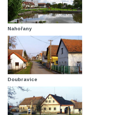
Nahořany
Doubravice