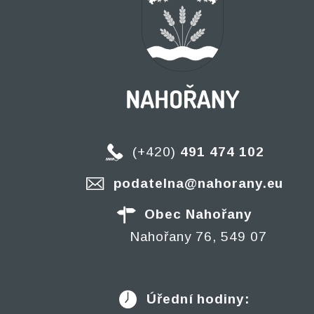
(+420)
491 474 102
podatelna@nahorany.eu
Obec Nahořany
Nahořany 76, 549 07
Úřední hodiny: