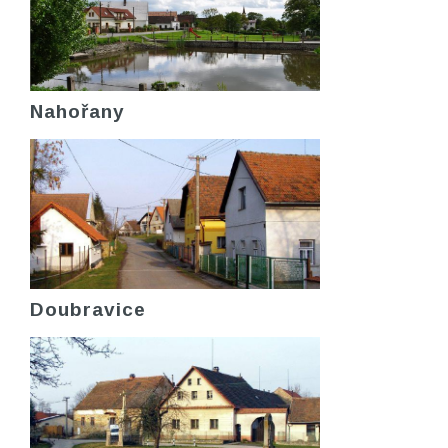
Nahořany
Doubravice