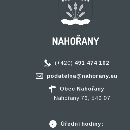
(+420)
491 474 102
podatelna@nahorany.eu
Obec Nahořany
Nahořany 76, 549 07
Úřední hodiny: