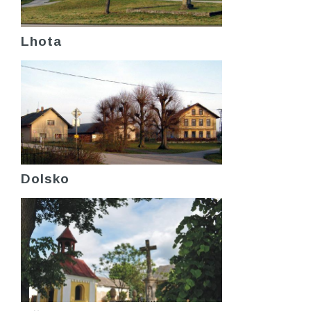
Lhota
Dolsko