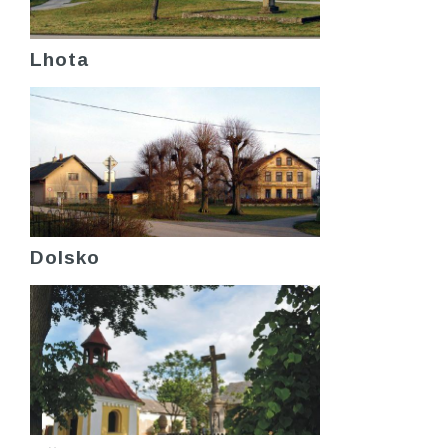
Lhota
Dolsko