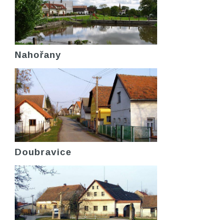
Nahořany
Doubravice