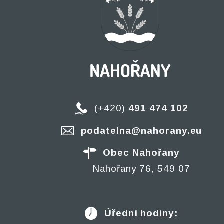
(+420)
491 474 102
podatelna@nahorany.eu
Obec Nahořany
Nahořany 76, 549 07
Úřední hodiny: