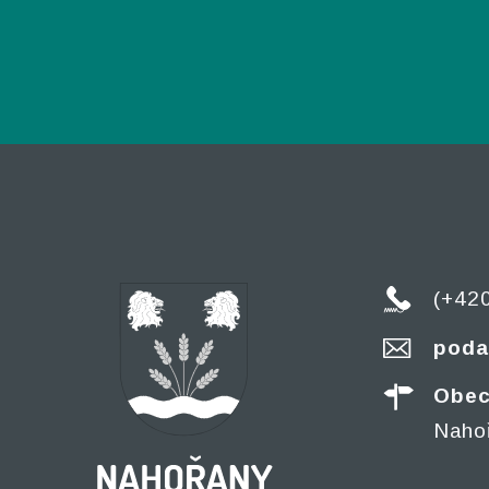
(+42
poda
Obec
Naho