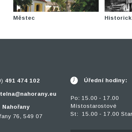
Městec
Historick
Úřední hodiny:
0)
491 474 102
telna@nahorany.eu
Po: 15.00 - 17.00
Místostarostové
 Nahořany
St: 15.00 - 17.00 Sta
řany 76, 549 07