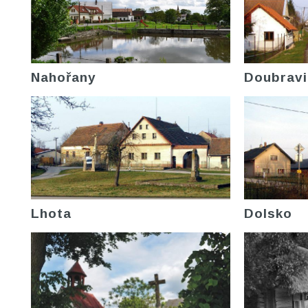
Nahořany
Doubravi
Lhota
Dolsko