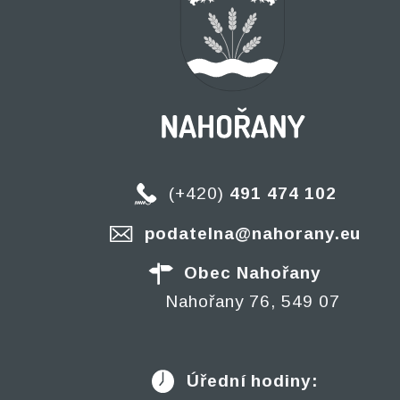
(+420)
491 474 102
podatelna@nahorany.eu
Obec Nahořany
Nahořany 76, 549 07
Úřední hodiny: