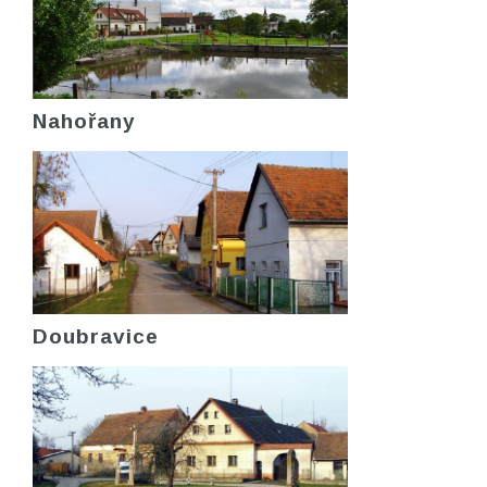
Nahořany
Doubravice