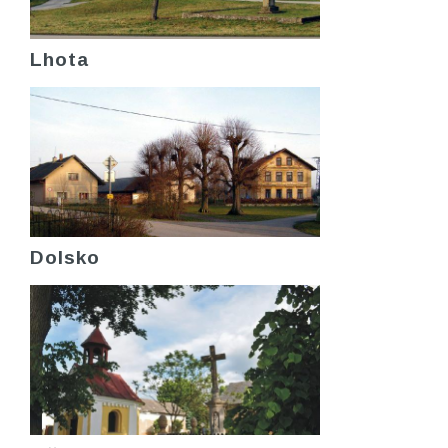
Lhota
Dolsko