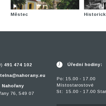
Městec
Historick
Úřední hodiny:
0)
491 474 102
telna@nahorany.eu
Po: 15.00 - 17.00
Místostarostové
 Nahořany
St: 15.00 - 17.00 Sta
řany 76, 549 07