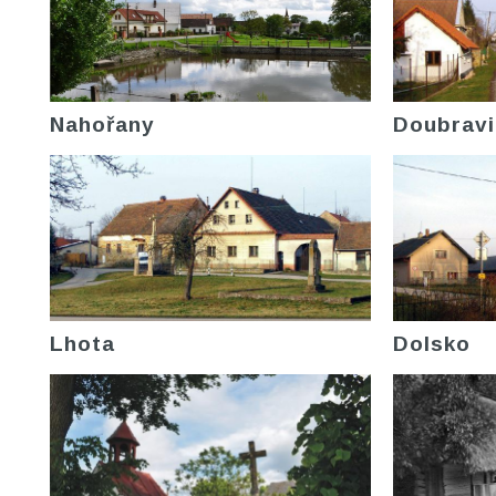
Nahořany
Doubravi
Lhota
Dolsko