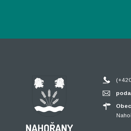
(+42
poda
Obec
Naho