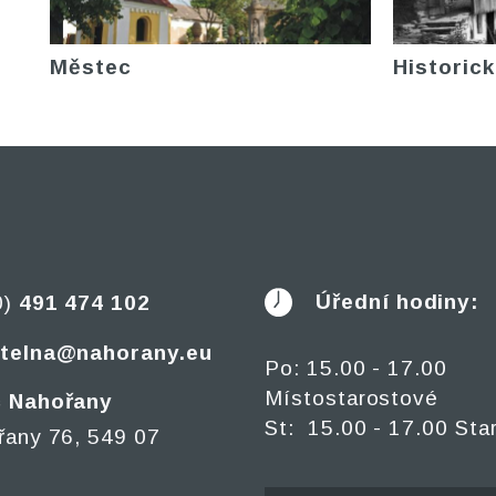
Městec
Historick
Úřední hodiny:
0)
491 474 102
telna@nahorany.eu
Po: 15.00 - 17.00
Místostarostové
 Nahořany
St: 15.00 - 17.00 Sta
řany 76, 549 07