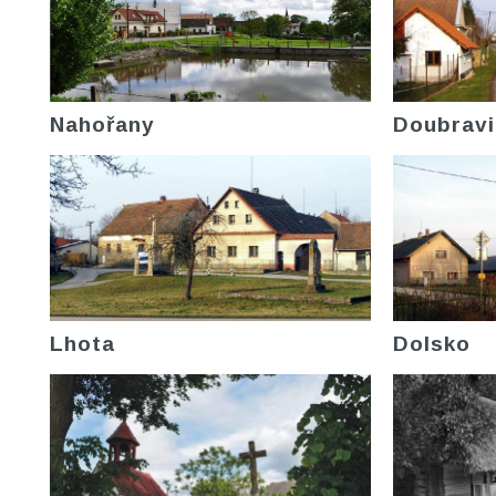
Nahořany
Doubravi
Lhota
Dolsko