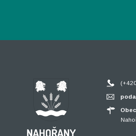
(+42
poda
Obec
Naho