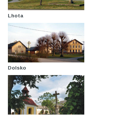
Lhota
Dolsko