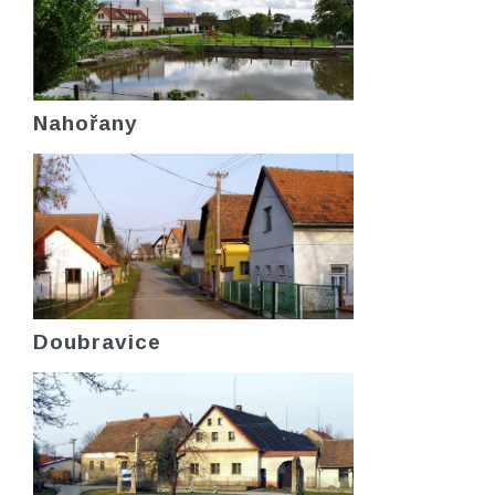
Nahořany
Doubravice