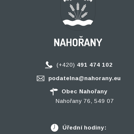
(+420)
491 474 102
podatelna@nahorany.eu
Obec Nahořany
Nahořany 76, 549 07
Úřední hodiny: