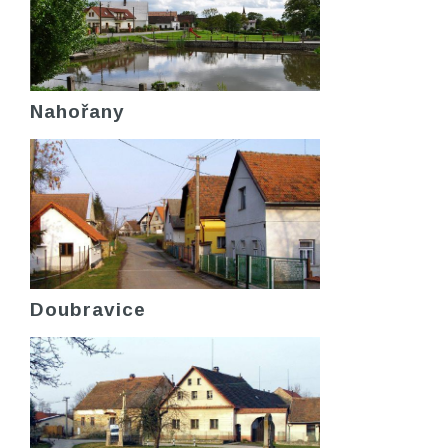
Nahořany
Doubravice