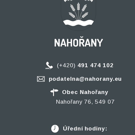
(+420)
491 474 102
podatelna@nahorany.eu
Obec Nahořany
Nahořany 76, 549 07
Úřední hodiny: