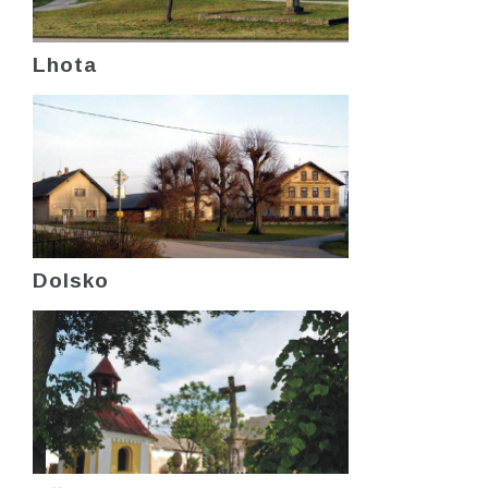
Lhota
Dolsko