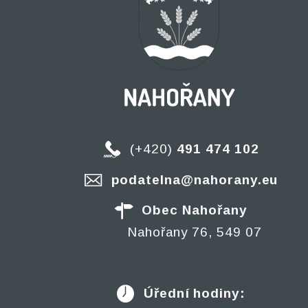
(+420)
491 474 102
podatelna@nahorany.eu
Obec Nahořany
Nahořany 76, 549 07
Úřední hodiny: