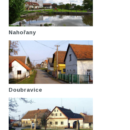
Nahořany
Doubravice