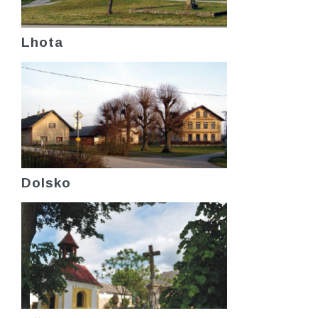
Lhota
Dolsko