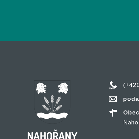
(+42
poda
Obec
Naho