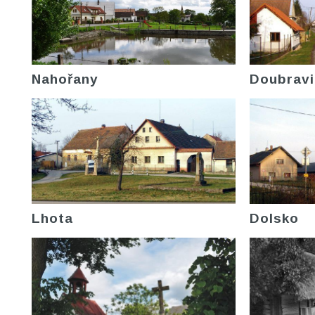
Nahořany
Doubravi
Lhota
Dolsko