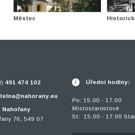
Městec
Historick
Úřední hodiny:
0)
491 474 102
telna@nahorany.eu
Po: 15.00 - 17.00
Místostarostové
 Nahořany
St: 15.00 - 17.00 Sta
řany 76, 549 07