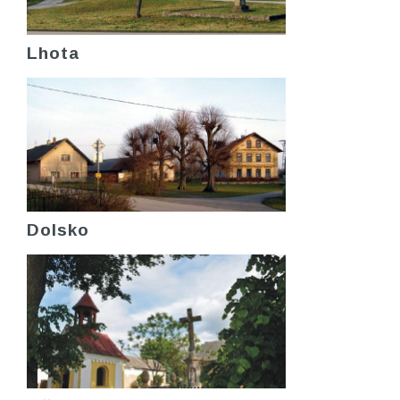
Lhota
Dolsko