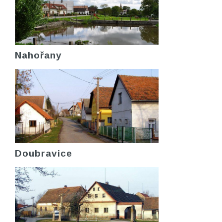
Nahořany
Doubravice