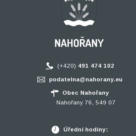
(+420)
491 474 102
podatelna@nahorany.eu
Obec Nahořany
Nahořany 76, 549 07
Úřední hodiny: