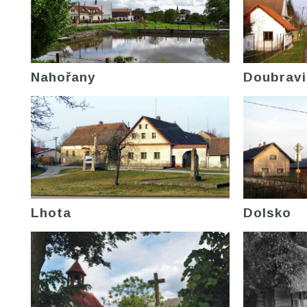
Nahořany
Doubravi
Lhota
Dolsko