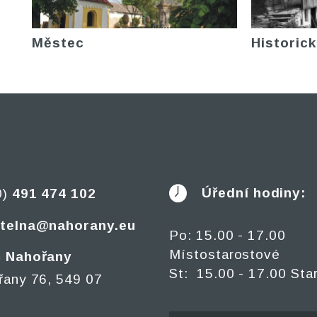
Městec
Historick
Úřední hodiny:
0)
491 474 102
telna@nahorany.eu
Po: 15.00 - 17.00
Místostarostové
 Nahořany
St: 15.00 - 17.00 Sta
řany 76, 549 07