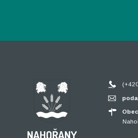
(+42
poda
Obec
Naho